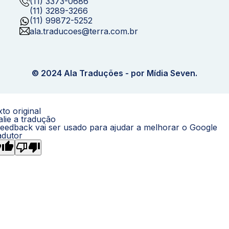
(11) 3373-0686
(11) 3289-3266
(11) 99872-5252
ala.traducoes@terra.com.br
© 2024 Ala Traduções - por Mídia Seven.
to original
alie a tradução
feedback vai ser usado para ajudar a melhorar o Google
adutor